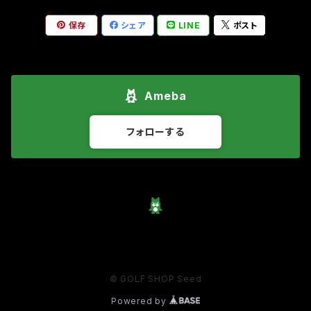
保存
シェア
LINE
ポスト
エミリッドバハマCV9
Mezz.1 MAX
フューチャーフォース UT
TOUR 2.0
REVE
アクシスゴルフ
Ai ZERO Putter
REVE
ウェッジ
ユーティリティー用
Modart MD1
LINK.1
Waoww Bang UT
RED BLACK LABEL
デラマックス
モダート
ファイターシリーズF16CC
TPT
アクシスゴルフ Z-2ウェッジ
REVE
パター用
Ameba
ITOBORI(一刀彫)2025
DF.3
ステレス2.0
OMOYAWA
ツーレングスアイアン
ファイターシリーズF35CC
アクシスゴルフ Z-3ウェッジ
TPTパターシャフト-PLUSE
ウエッジ用
フォローする
Waoww Bang
OZ1i
ファイターシリーズF22CC
アクシスゴルフ Z-1ウェッジ
REVE ブラックナイト
アイアン用
OZ1
アクシスゴルフZ-4ウェッジ
OZ1i HS
アクシスゴルフZ-5ウェッジ
DF3i
モダートSDウエッジ HM-26
© GOLF SHOP Seed
Powered by