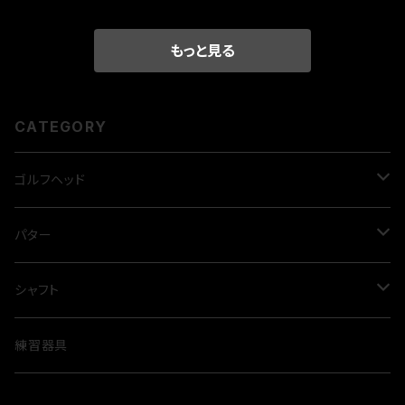
もっと見る
CATEGORY
ゴルフヘッド
ドライバー
パター
GINNICO model02 ☆
フェアウェイウッド
LAB GOLF
シャフト
GINNICO model02 ☆☆
PROCEED・ダブルＲ FW SF
ダイレクトフォース2.1
ユーティリティウッド
CROSSPUTT
ドライバー用
練習器具
Muziik・ブラックエクスパイア
Mezz.1
PROCEED・ダブルR UT
CP-100
TPT
アイアン
BURKE GOLF
FW用