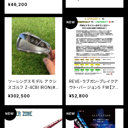
¥46,200
ツーレングスモデル アクシ
REVE・ラブガン・ブレイクア
スゴルフ Z-4CBI IRON(#6
ウト・バージョン５ FW【フェ
~PW/5本組) REVE I.Ele
アウェイ用シャフト】
¥302,500
¥52,800
vation（アイ・エレベーショ
ン）