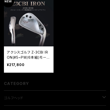
アクシスゴルフ Z-3CBI IR
ON(#5~PW/6本組)モーダ
ス105
¥217,800
CATEGORY
ゴルフヘッド