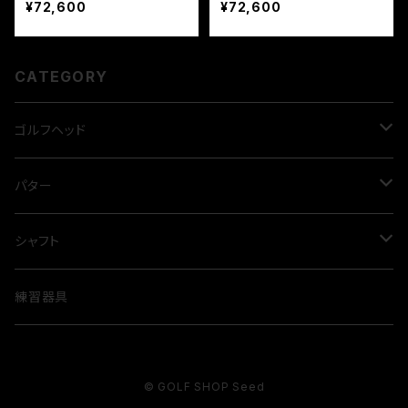
¥72,600
¥72,600
CATEGORY
ゴルフヘッド
ドライバー
パター
GINNICO model02 ☆
フェアウェイウッド
LAB GOLF
シャフト
GINNICO model02 ☆☆
PROCEED・ダブルＲ FW SF
ダイレクトフォース2.1
ユーティリティウッド
CROSSPUTT
ドライバー用
練習器具
Muziik・ブラックエクスパイア
Mezz.1
PROCEED・ダブルR UT
CP-100
TPT
アイアン
BURKE GOLF
FW用
© GOLF SHOP Seed
エミリッドバハマCV9
Mezz.1 MAX
フューチャーフォース UT
TOUR 2.0
REVE
アクシスゴルフ
Ai ZERO Putter
REVE
ウェッジ
ユーティリティー用