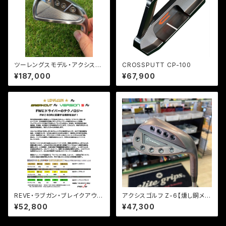
ツーレングスモデル・アクシスゴ
CROSSPUTT CP-100
ルフ Z-4CBI IRON(#6~PW/5
¥187,000
¥67,900
本組)モーダス105
REVE・ラブガン・ブレイクアウ
アクシスゴルフ Z-6【燻し銅メッ
ト・バージョン５ FW【フェアウェ
キ】 ダイナミックゴールド120 S
¥52,800
¥47,300
イ用シャフト】
200