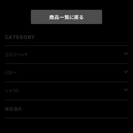
商品一覧に戻る
CATEGORY
ゴルフヘッド
ドライバー
パター
GINNICO model02 ☆
フェアウェイウッド
LAB GOLF
シャフト
GINNICO model02 ☆☆
PROCEED・ダブルＲ FW SF
ダイレクトフォース2.1
ユーティリティウッド
CROSSPUTT
ドライバー用
練習器具
Muziik・ブラックエクスパイア
Mezz.1
PROCEED・ダブルR UT
CP-100
TPT
アイアン
BURKE GOLF
FW用