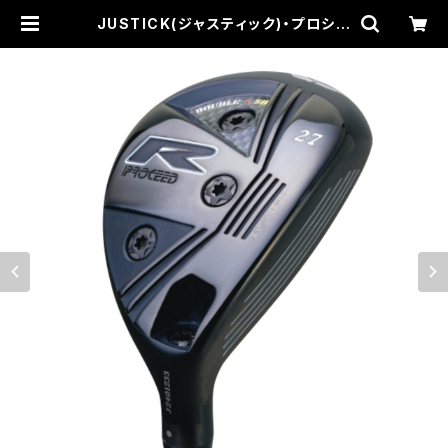
JUSTICK(ジャスティック)・プロシー
ド ダブルR SB UT / REVE・リボル
バーFU（ヘッドカバー別売り） | GOL
F SHOP Seed