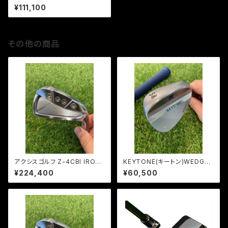
ボルバーFU（ヘッドカバー付き）
¥111,100
その他の商品
アクシスゴルフ Z-4CBI IRON
KEYTONE(キートン)WEDGE/
(#5~PW/6本組)モーダス105
モーダスウェッジ125
¥224,400
¥60,500