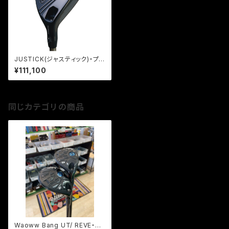
JUSTICK(ジャスティック)・プ
ロシード ダブルR SB UT / RE
¥111,100
VE・リボルバーFU（ヘッドカバー
別売り）
同じカテゴリの商品
Waoww Bang UT/ REVE・リ