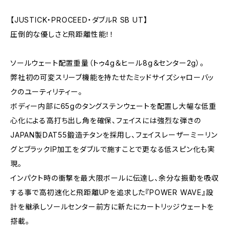
【JUSTICK・PROCEED・ダブルR SB UT】
圧倒的な優しさと飛距離性能！！
ソールウェート配置重量（トゥ4g＆ヒール8g＆センター2g）。
弊社初の可変スリーブ機能を持たせたミッドサイズシャローバッ
クのユーティリティー。
ボディー内部に65gのタングステンウェートを配置し大幅な低重
心化による高打ち出し角を確保、フェイスには強烈な弾きの
JAPAN製DAT55鍛造チタンを採用し、フェイスレーザーミーリン
グとブラックIP加工をダブルで施すことで更なる低スピン化も実
現。
インパクト時の衝撃を最大限ボールに伝達し、余分な振動を吸収
する事で高初速化と飛距離UPを追求した『POWER WAVE』設
計を継承しソールセンター前方に新たにカートリッジウェートを
搭載。