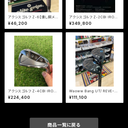
アクシスゴルフ Z-6【燻し銅メッ
アクシスゴルフ Z-2CBI IRON
キ】 モーダスウェッジ115
(#5~PW/6本組) REVE I.Ele
¥46,200
¥349,800
vation（アイ・エレベーション）
アクシスゴルフ Z-4CBI IRON
Waoww Bang UT/ REVE・リ
(#5~PW/6本組)モーダス105
ボルバーFU（ヘッドカバー付き）
¥224,400
¥111,100
商品一覧に戻る