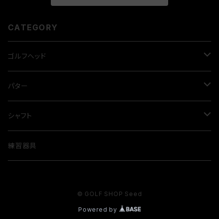
CATEGORY
ゴルフヘッド
ドライバー
パター
GINNICO model02 ☆
フェアウェイウッド
LAB GOLF
シャフト
GINNICO model02 ☆☆
PROCEED・ダブルＲ FW SF
ダイレクトフォース2.1
ユーティリティウッド
CROSSPUTT
ドライバー用
練習器具
Muziik・ブラックエクスパイア
Mezz.1
PROCEED・ダブルR UT
CP-100
TPT
アイアン
BURKE GOLF
FW用
© GOLF SHOP Seed
エミリッドバハマCV9
Mezz.1 MAX
フューチャーフォース UT
TOUR 2.0
REVE
アクシスゴルフ
Ai ZERO Putter
REVE
ウェッジ
ユーティリティー用
Powered by