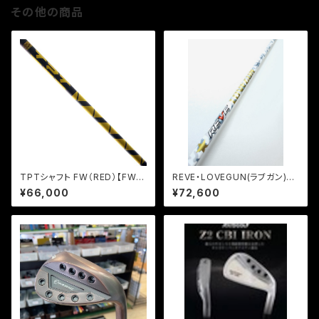
その他の商品
TPTシャフト FW（RED）【FW用
REVE・LOVEGUN(ラブガン)【ド
シャフト】
ライバー用シャフト】
¥66,000
¥72,600